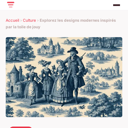
Accueil
›
Culture
›
Explorez les designs modernes inspirés
par la toile de jouy