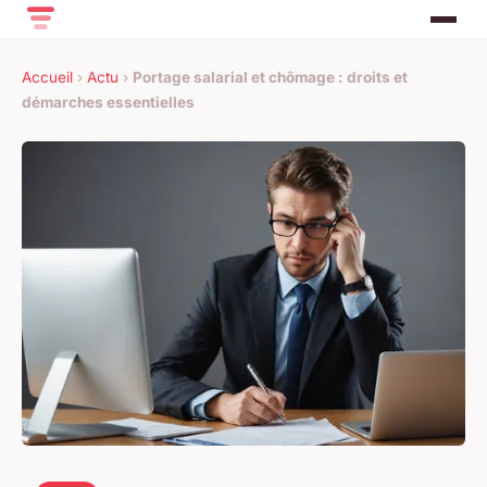
Accueil
›
Actu
›
Portage salarial et chômage : droits et
démarches essentielles