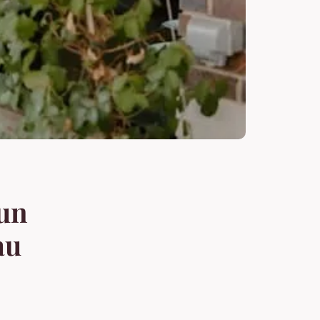
 un
au