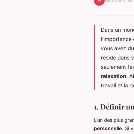
N
Nathalie
10 ma
Dans un mon
l’importance 
vous avez du 
réside dans v
seulement fav
relaxation
. A
travail et la 
1. Définir u
L’un des plus gran
personnelle
. Si 