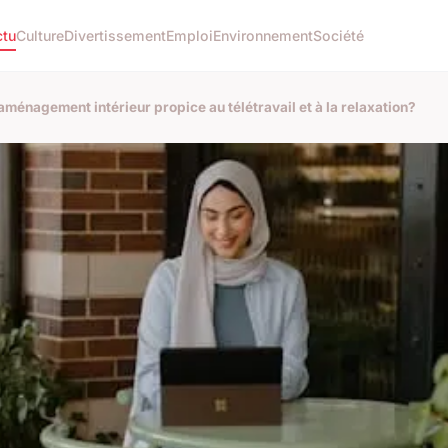
ctu
Culture
Divertissement
Emploi
Environnement
Société
aménagement intérieur propice au télétravail et à la relaxation?