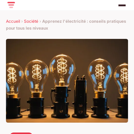
Accueil
›
Société
›
Apprenez l'électricité : conseils pratiques
pour tous les niveaux