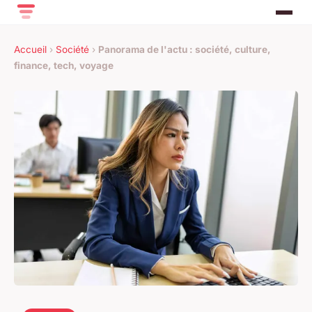
Accueil
›
Société
›
Panorama de l'actu : société, culture,
finance, tech, voyage