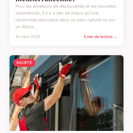
Pour les amateurs de découvertes et de nouvelles
expériences, il n'y a rien de mieux qu'une
randonnée éducative dans un parc naturel ou sur
un littora...
10 mars 2024
5 min de lecture →
SOCIÉTÉ