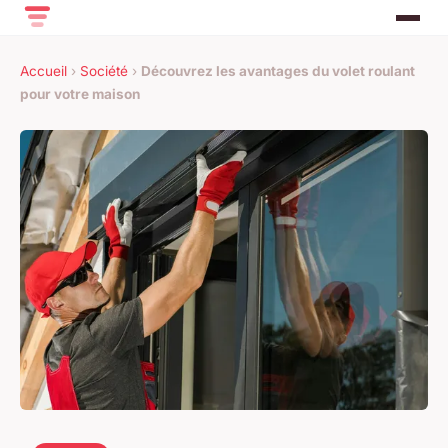
Accueil
›
Société
›
Découvrez les avantages du volet roulant
pour votre maison