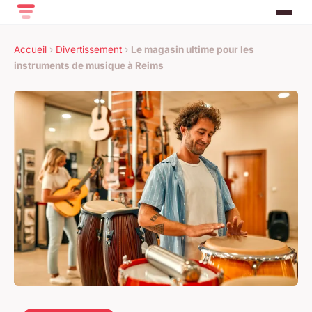
Accueil
›
Divertissement
›
Le magasin ultime pour les
instruments de musique à Reims