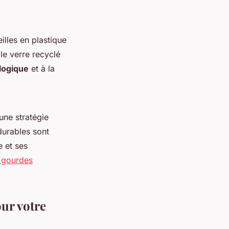
illes en plastique
le verre recyclé
ologique
et à la
une stratégie
durables sont
e et ses
s gourdes
ur votre