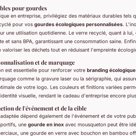
bles pour gourdes
que en entreprise, privilégiez des matériaux durables tels qu
ecyclé pour vos
gourdes écologiques personnalisées
. L'in
our une utilisation quotidienne. Le verre recyclé, quant à lui,
nte et sans BPA, garantissant une consommation saine. Enfin,
 valoriser les déchets tout en réduisant l'empreinte écologi
sonnalisation et de marquage
on est essentielle pour renforcer votre
branding écologique
quage comme la gravure laser ou la sérigraphie, qui assure
optimale de votre logo. Les couleurs et finitions variées per
 identité visuelle, rendant le cadeau d'entreprise encore pl
ction de l'événement et de la cible
 adaptée dépend également de l'événement et de votre publ
portifs, une
gourde en inox
avec mousqueton peut être idé
erciaux, une gourde en verre avec bouchon en bambou off