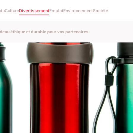
ctu
Culture
Divertissement
Emploi
Environnement
Société
adeau éthique et durable pour vos partenaires