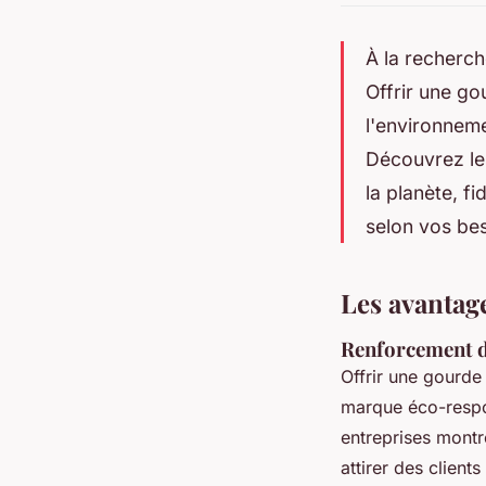
À la recherch
Offrir une g
l'environnem
Découvrez les
la planète, f
selon vos bes
Les avantag
Renforcement d
Offrir une gourde
marque éco-respo
entreprises montr
attirer des client