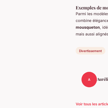
Exemples de mod
Parmi les modèles
combine élégance 
mousqueton
, id
mais aussi aligné
Divertissement
Aurél
A
Voir tous les arti