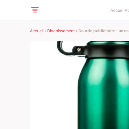
Accueil
A
Accueil
›
Divertissement
›
Gourde publicitaire : un c