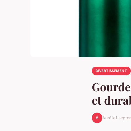
DIVERTISSEMENT
Gourde 
et dura
A
Aurélie
1 septe