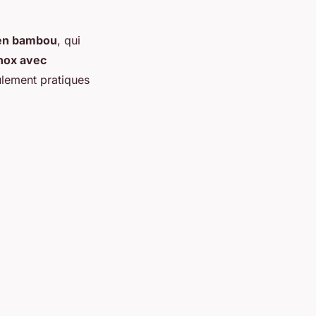
 en bambou
, qui
nox avec
eulement pratiques