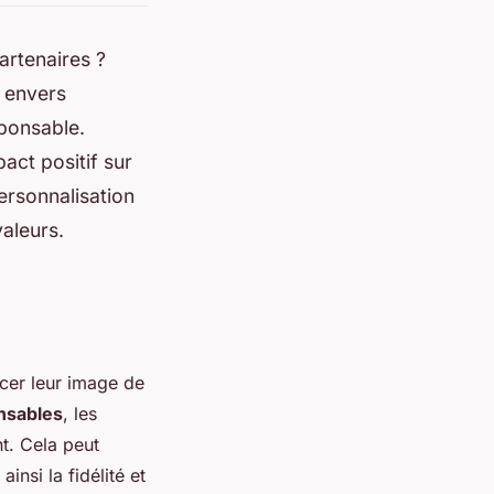
artenaires ?
 envers
ponsable.
act positif sur
ersonnalisation
valeurs.
cer leur image de
onsables
, les
t. Cela peut
insi la fidélité et