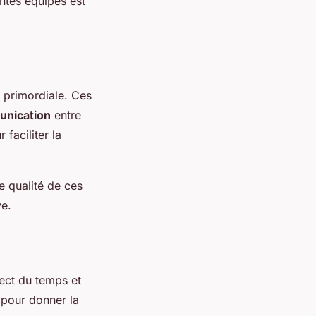
entes équipes est
 primordiale. Ces
nication
entre
 faciliter la
 qualité de ces
ve.
pect du temps et
u pour donner la