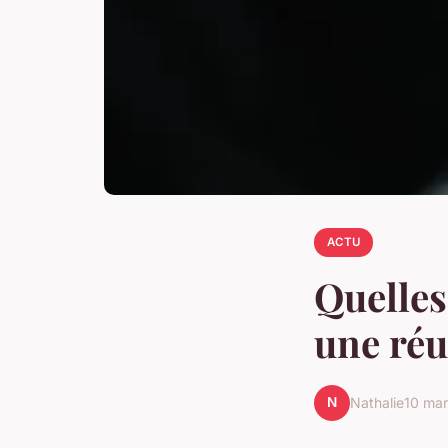
ACTU
Quelles
une réu
N
Nathalie
10 ma