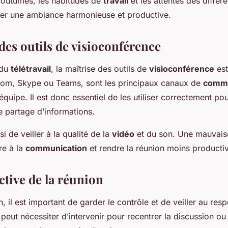
outumes, les habitudes de
travail
et les attentes des différ
éer une ambiance harmonieuse et productive.
des outils de visioconférence
 du
télétravail
, la maîtrise des outils de
visioconférence
est
Zoom, Skype ou Teams, sont les principaux canaux de
commu
quipe. Il est donc essentiel de les utiliser correctement pour
e partage d’informations.
i de veiller à la qualité de la
vidéo
et du son. Une mauvaise
re à la
communication
et rendre la réunion moins producti
ctive de la réunion
, il est important de garder le contrôle et de veiller au res
 peut nécessiter d’intervenir pour recentrer la discussion o