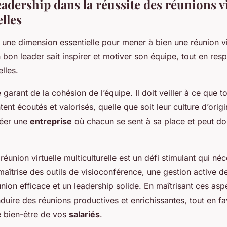
eadership dans la réussite des réunions v
lles
 une dimension essentielle pour mener à bien une réunion vi
n bon leader sait inspirer et motiver son équipe, tout en resp
elles.
e garant de la cohésion de l’équipe. Il doit veiller à ce que
tent écoutés et valorisés, quelle que soit leur culture d’ori
réer une
entreprise
où chacun se sent à sa place et peut don
éunion virtuelle multiculturelle est un défi stimulant qui né
maîtrise des outils de visioconférence, une gestion active de
nion efficace et un leadership solide. En maîtrisant ces asp
uire des réunions productives et enrichissantes, tout en fa
le bien-être de vos
salariés
.