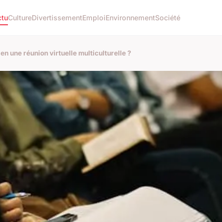
ctu
Culture
Divertissement
Emploi
Environnement
Société
en une réunion virtuelle multiculturelle ?