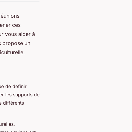
réunions
mener ces
r vous aider à
us propose un
culturelle.
e de définir
er les supports de
 différents
relles.