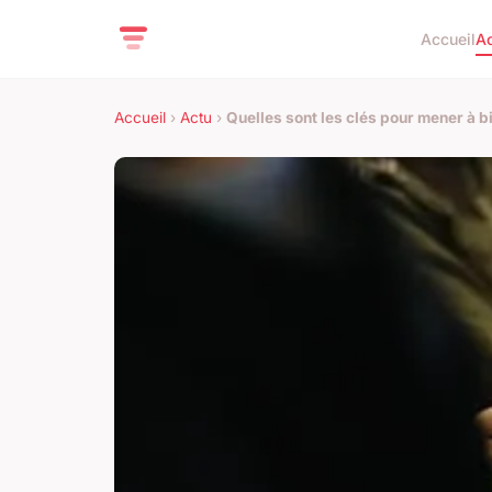
Accueil
A
Accueil
›
Actu
›
Quelles sont les clés pour mener à bi